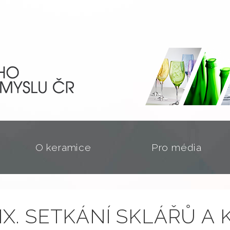
O keramice
Pro média
IX. SETKÁNÍ SKLÁŘŮ A