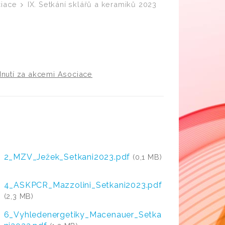
ciace
IX. Setkání sklářů a keramiků 2023
nutí za akcemi Asociace
2_MZV_Ježek_Setkani2023.pdf
(0,1 MB)
4_ASKPCR_Mazzolini_Setkani2023.pdf
(2,3 MB)
6_Vyhledenergetiky_Macenauer_Setka