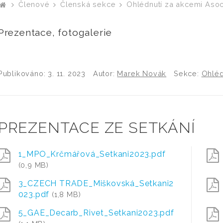
Členové
Členská sekce
Ohlédnutí za akcemi Aso
Prezentace, fotogalerie
Publikováno:
3. 11. 2023
Autor:
Marek Novák
Sekce:
Ohléd
PREZENTACE ZE SETKÁNÍ
1_MPO_Krčmářová_Setkani2023.pdf
(0,9 MB)
3_CZECH TRADE_Miškovská_Setkani2
023.pdf
(1,8 MB)
5_GAE_Decarb_Rivet_Setkani2023.pdf