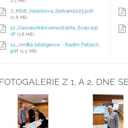
(1,1 MB)
7_MSB_Valeckova_Setkani2023.pdf
(0,8 MB)
12_Cestakuhlikoveneutralite_Švejcar.p
df
(3,8 MB)
14_Umělá inteligence - Radim Petlach.
pdf
(5,9 MB)
FOTOGALERIE Z 1. A 2. DNE S