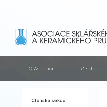
O Asociaci
O skle
Členská sekce