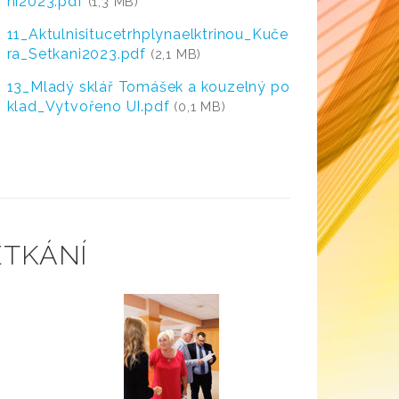
ni2023.pdf
(1,3 MB)
11_Aktulnisitucetrhplynaelktrinou_Kuče
ra_Setkani2023.pdf
(2,1 MB)
13_Mladý sklář Tomášek a kouzelný po
klad_Vytvořeno UI.pdf
(0,1 MB)
ETKÁNÍ