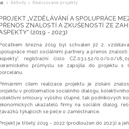
Aktivity
Realizované projekty
PROJEKT „VZDĚLÁVÁNÍ A SPOLUPRÁCE MEZ
PŘENOS ZNALOSTÍ A ZKUŠENOSTÍ ZE ZAHRA
ASPEKTY“ (2019 - 2023)
Počátkem března 2019 byl schválen již 2. vzděláv
spolupráce mezi sociálními partnery a přenos znalostí a
aspekty", registrační číslo CZ.03.1.52/0.0/0.0/1
keramického průmyslu se zapojila do projektu s
porcelánu.
Primárním cílem realizace projektu je získání znalo
projektu v problematice sociálního dialogu, kolektivního
kolektivní smlouvy vyššího stupně, tak podnikových kol
ekonomických ukazatelů firmy na sociální dialog, ř
závazků týkajících se péče o zaměstnance.
Projekt je tříletý 2019 - 2022 (prodloužen do 2023) a jeh