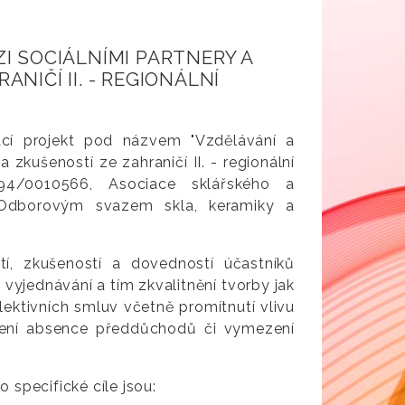
I SOCIÁLNÍMI PARTNERY A
NIČÍ II. - REGIONÁLNÍ
ací projekt pod názvem "Vzdělávání a
 zkušeností ze zahraničí II. - regionální
8_094/0010566, Asociace sklářského a
 Odborovým svazem skla, keramiky a
stí, zkušeností a dovedností účastníků
 vyjednávání a tím zkvalitnění tvorby jak
ektivních smluv včetně promítnutí vlivu
ešení absence předdůchodů či vymezení
o specifické cíle jsou: