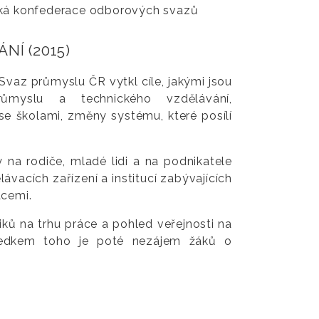
ská konfederace odborových svazů
Í (2015)
vaz průmyslu ČR vytkl cíle, jakými jsou
ůmyslu a technického vzdělávání,
se školami, změny systému, které posílí
 na rodiče, mladé lidi a na podnikatele
acích zařízení a institucí zabývajících
acemi.
ů na trhu práce a pohled veřejnosti na
ledkem toho je poté nezájem žáků o