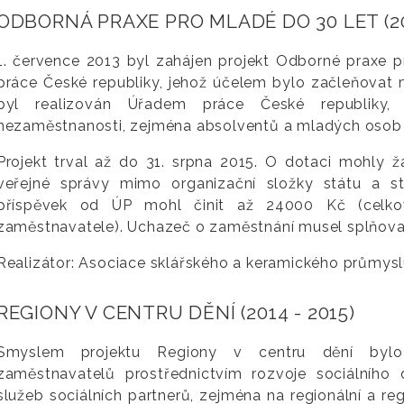
ODBORNÁ PRAXE PRO MLADÉ DO 30 LET (201
1. července 2013 byl zahájen projekt Odborné praxe 
práce České republiky, jehož účelem bylo začleňovat m
byl realizován Úřadem práce České republiky,
nezaměstnanosti, zejména absolventů a mladých osob 
Projekt trval až do 31. srpna 2015. O dotaci mohly 
veřejné správy mimo organizační složky státu a st
příspěvek od ÚP mohl činit až 24000 Kč (celk
zaměstnavatele). Uchazeč o zaměstnání musel splňov
Realizátor: Asociace sklářského a keramického průmys
REGIONY V CENTRU DĚNÍ (2014 - 2015)
Smyslem projektu Regiony v centru dění bylo
zaměstnavatelů prostřednictvím rozvoje sociálního 
služeb sociálních partnerů, zejména na regionální a re