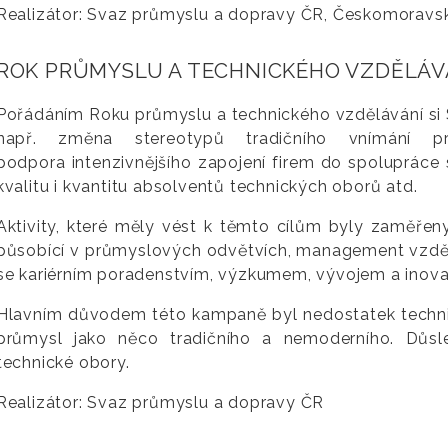
Realizátor: Svaz průmyslu a dopravy ČR, Českomorav
ROK PRŮMYSLU A TECHNICKÉHO VZDĚLÁVÁN
Pořádáním Roku průmyslu a technického vzdělávání si S
např. změna stereotypů tradičního vnímání pr
podpora intenzivnějšího zapojení firem do spolupráce 
kvalitu i kvantitu absolventů technických oborů atd.
Aktivity, které měly vést k těmto cílům byly zaměřeny
působící v průmyslových odvětvích, management vzděláv
se kariérním poradenstvím, výzkumem, vývojem a inov
Hlavním důvodem této kampaně byl nedostatek technik
průmysl jako něco tradičního a nemoderního. Důs
technické obory.
Realizátor: Svaz průmyslu a dopravy ČR