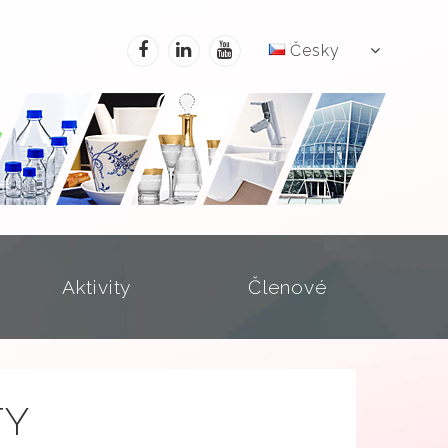
Česky
Aktivity
Členové
TY