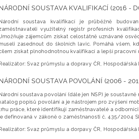
NÁRODNÍ SOUSTAVA KVALIFIKACÍ (2016 - 
Národní soustava kvalifikací je průběžně budov
zaměstnavateli využitelný registr profesních kvalifika
Umožňuje zájemcům získat celostátně uznávané osvědčení
museli zasednout do školních lavic. Pomáhá všem, kdo
cílem získat plnohodnotnou kvalifikací a lepší pracovní 
Realizátor: Svaz průmyslu a dopravy ČR, Hospodářská
NÁRODNÍ SOUSTAVA POVOLÁNÍ (2006 - 201
Národní soustava povolání (dále jen NSP) je soustavně 
katalog popisů povolání a je nástrojem pro zvýšení mobi
trhu práce, které identifikují zaměstnavatelé a odborníc
je definovaná v zákoně o zaměstnanosti č. 435/2004 Sb
Realizátor: Svaz průmyslu a dorpavy ČR, Hospodářská