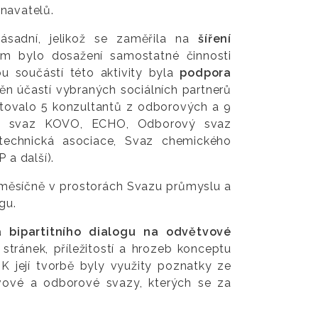
navatelů.
sadní, jelikož se zaměřila na
šíření
lem bylo dosažení samostatné činnosti
ou součástí této aktivity byla
podpora
štěn účastí vybraných sociálních partnerů
tovalo 5 konzultantů z odborových a 9
vý svaz KOVO, ECHO, Odborový svaz
technická asociace, Svaz chemického
 a další).
u měsíčně v prostorách Svazu průmyslu a
gu.
bipartitního dialogu na odvětvové
stránek, příležitostí a hrozeb konceptu
 K její tvorbě byly využity poznatky ze
tvové a odborové svazy, kterých se za