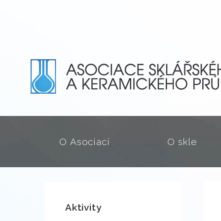
O Asociaci
O skle
Aktivity