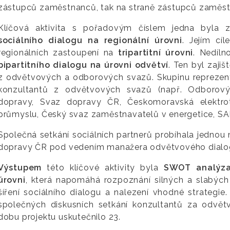
zástupců zaměstnanců, tak na straně zástupců zaměst
Klíčová aktivita s pořadovým číslem jedna byla zá
sociálního dialogu na regionální úrovni
. Jejím cí
regionálních zastoupení na
tripartitní úrovni
. Nedíln
bipartitního dialogu na úrovni odvětví
. Ten byl zaji
z odvětvových a odborových svazů. Skupinu reprezen
konzultantů z odvětvových svazů (např. Odboro
dopravy, Svaz dopravy ČR, Českomoravská elektro
průmyslu, Český svaz zaměstnavatelů v energetice, SAP
Společná setkání sociálních partnerů probíhala jedno
dopravy ČR pod vedením manažera odvětvového dialo
Výstupem
této klíčové aktivity byla
SWOT analýza 
úrovni
, která napomáhá rozpoznání silných a slabých 
šíření sociálního dialogu a nalezení vhodné strategie.
společných diskusních setkání konzultantů za odvě
dobu projektu uskutečnilo 23.