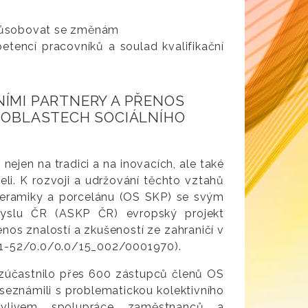
působovat se změnám
etencí pracovníků a soulad kvalifikační
NÍMI PARTNERY A PŘENOS
V OBLASTECH SOCIÁLNÍHO
ejen na tradici a na inovacích, ale také
i. K rozvoji a udržování těchto vztahů
 keramiky a porcelánu (OS SKP) se svým
myslu ČR (ASKP ČR) evropský projekt
nos znalostí a zkušeností ze zahraničí v
.031-52/0.0/0.0/15_002/0001970).
e zúčastnilo přes 600 zástupců členů OS
 seznámili s problematickou kolektivního
vlivem spolupráce zaměstnanců a