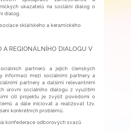
ických ukazatelů na sociální dialog o
í dialog.
Asociace sklářského a keramického
 A REGIONÁLNÍHO DIALOGU V
ociálních partnerů a jejich členských
 informací mezi sociálními partnery a
iálními partnery a dalšími relevantními
ch úrovní sociálního dialogu z využitím
ími cíli projektu je zvýšit povědomí o
lémů a dále iniciovat a realizovat tzv.
ešení konkrétních problémů.
ská konfederace odborových svazů