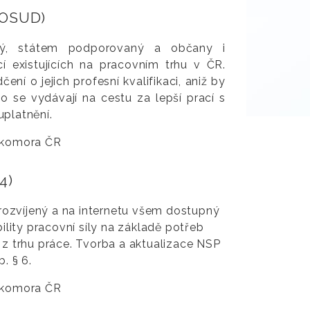
DOSUD)
aný, státem podporovaný a občany i
cí existujících na pracovním trhu v ČR.
 o jejich profesní kvalifikaci, aniž by
 se vydávají na cestu za lepší prací s
uplatnění.
 komora ČR
4)
rozvíjený a na internetu všem dostupný
lity pracovní síly na základě potřeb
i z trhu práce. Tvorba a aktualizace NSP
. § 6.
 komora ČR