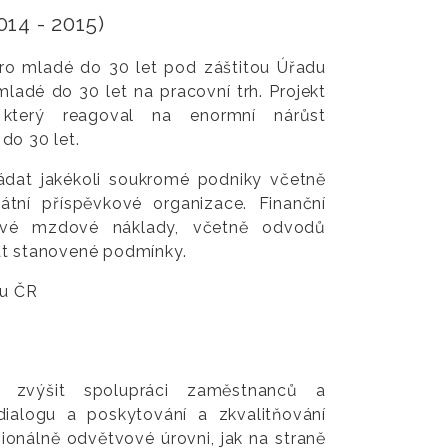
4 - 2015)
pro mladé do 30 let pod záštitou Úřadu
ladé do 30 let na pracovní trh. Projekt
 který reagoval na enormní nárůst
do 30 let.
žádat jakékoli soukromé podniky včetně
átní příspěvkové organizace. Finanční
ové mzdové náklady, včetně odvodů
at stanovené podmínky.
lu ČR
 zvýšit spolupráci zaměstnanců a
dialogu a poskytování a zkvalitňování
gionálně odvětvové úrovni, jak na straně