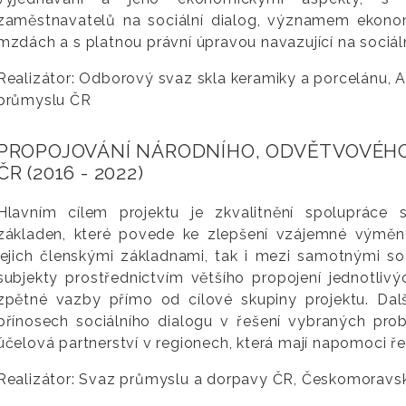
zaměstnavatelů na sociální dialog, významem ekonom
mzdách a s platnou právní úpravou navazující na sociáln
Realizátor: Odborový svaz skla keramiky a porcelánu, 
průmyslu ČR
PROPOJOVÁNÍ NÁRODNÍHO, ODVĚTVOVÉHO
ČR (2016 - 2022)
Hlavním cílem projektu je zkvalitnění spolupráce s
základen, které povede ke zlepšení vzájemné výměny
jejich členskými základnami, tak i mezi samotnými soc
subjekty prostřednictvím většího propojení jednotlivý
zpětné vazby přímo od cílové skupiny projektu. Dalš
přínosech sociálního dialogu v řešení vybraných prob
účelová partnerství v regionech, která mají napomoci ř
Realizátor: Svaz průmyslu a dorpavy ČR, Českomorav