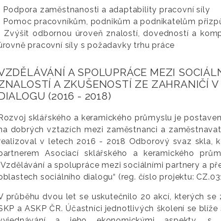
• Podpora zaměstnanosti a adaptability pracovní síly
• Pomoc pracovníkům, podnikům a podnikatelům přiz
• Zvýšit odbornou úroveň znalostí, dovedností a komp
úrovně pracovní síly s požadavky trhu práce
VZDĚLÁVÁNÍ A SPOLUPRÁCE MEZI SOCIÁL
ZNALOSTÍ A ZKUŠENOSTÍ ZE ZAHRANIČÍ 
DIALOGU (2016 - 2018)
Rozvoj sklářského a keramického průmyslu je postaven n
na dobrých vztazích mezi zaměstnanci a zaměstnavatel
realizoval v letech 2016 - 2018 Odborový svaz skla,
partnerem Asociací sklářského a keramického prů
„Vzdělávání a spolupráce mezi sociálními partnery a pře
oblastech sociálního dialogu“ (reg. číslo projektu: CZ
V průběhu dvou let se uskutečnilo 20 akcí, kterých s
SKP a ASKP ČR. Účastníci jednotlivých školení se blíže
vyjednávání a jeho ekonomickými aspekty, s 