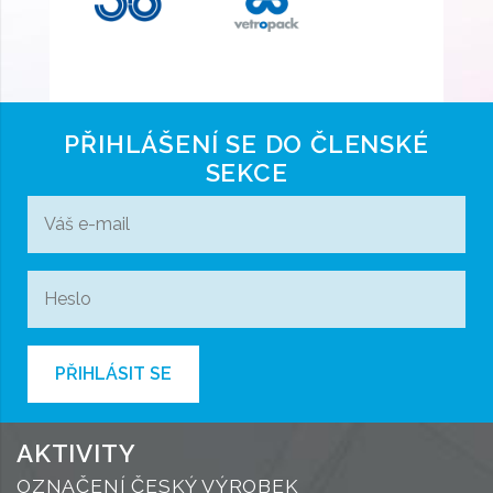
PŘIHLÁŠENÍ SE DO ČLENSKÉ
SEKCE
PŘIHLÁSIT SE
AKTIVITY
OZNAČENÍ ČESKÝ VÝROBEK