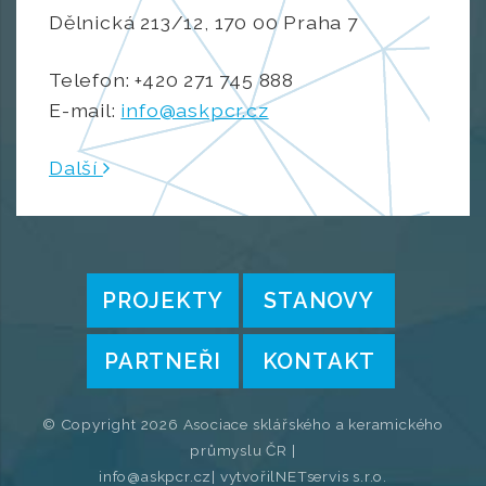
Dělnická 213/12, 170 00 Praha 7
Telefon: +420 271 745 888
E-mail:
info@askpcr.cz
Další
PROJEKTY
STANOVY
PARTNEŘI
KONTAKT
© Copyright 2026 Asociace sklářského a keramického
průmyslu ČR |
info@askpcr.cz
| vytvořil
NETservis s.r.o.