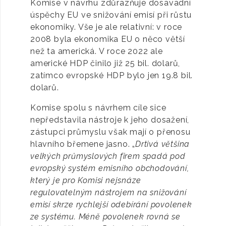
Komise v návrhu zdůrazňuje dosavadní
úspěchy EU ve snižování emisí při růstu
ekonomiky. Vše je ale relativní: v roce
2008 byla ekonomika EU o něco větší
než ta americká. V roce 2022 ale
americké HDP činilo již 25 bil. dolarů,
zatímco evropské HDP bylo jen 19.8 bil.
dolarů.
Komise spolu s návrhem cíle sice
nepředstavila nástroje k jeho dosažení,
zástupci průmyslu však mají o přenosu
hlavního břemene jasno. „
Drtivá většina
velkých průmyslových firem spadá pod
evropský systém emisního obchodování,
který je pro Komisi nejsnáze
regulovatelným nástrojem na snižování
emisí skrze rychlejší odebírání povolenek
ze systému. Méně povolenek rovná se