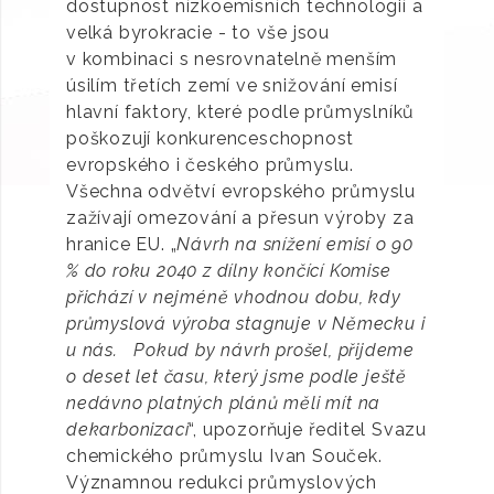
dostupnost nízkoemisních technologií a
velká byrokracie - to vše jsou
v kombinaci s nesrovnatelně menším
úsilím třetích zemí ve snižování emisí
hlavní faktory, které podle průmyslníků
poškozují konkurenceschopnost
evropského i českého průmyslu.
Všechna odvětví evropského průmyslu
zažívají omezování a přesun výroby za
hranice EU. „
Návrh na snížení emisí o 90
% do roku 2040 z dílny končící Komise
přichází v nejméně vhodnou dobu, kdy
průmyslová výroba stagnuje v Německu i
u nás. Pokud by návrh prošel, přijdeme
o deset let času, který jsme podle ještě
nedávno platných plánů měli mít na
dekarbonizaci
“, upozorňuje ředitel Svazu
chemického průmyslu Ivan Souček.
Významnou redukci průmyslových