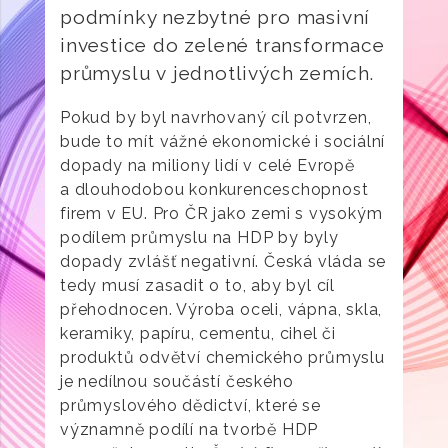
podmínky nezbytné pro masivní
investice do zelené transformace
průmyslu v jednotlivých zemích.
Pokud by byl navrhovaný cíl potvrzen,
bude to mít vážné ekonomické i sociální
dopady na miliony lidí v celé Evropě
a dlouhodobou konkurenceschopnost
firem v EU. Pro ČR jako zemi s vysokým
podílem průmyslu na HDP by byly
dopady zvlášť negativní. Česká vláda se
tedy musí zasadit o to, aby byl cíl
přehodnocen. Výroba oceli, vápna, skla,
keramiky, papíru, cementu, cihel či
produktů odvětví chemického průmyslu
je nedílnou součástí českého
průmyslového dědictví, které se
významně podílí na tvorbě HDP