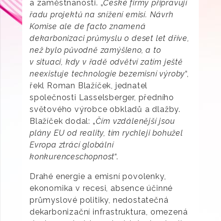
a zaměstnanosti. „
České firmy připravují
řadu projektů na snížení emisí. Návrh
Komise ale de facto znamená
dekarbonizaci průmyslu o deset let dříve,
než bylo původně zamýšleno, a to
v situaci, kdy v řadě odvětví zatím ještě
neexistuje technologie bezemisní výroby
“,
řekl Roman Blažíček, jednatel
společnosti Lasselsberger, předního
světového výrobce obkladů a dlažby.
Blažíček dodal: „
Čím vzdálenější jsou
plány EU od reality, tím rychleji bohužel
Evropa ztrácí globální
konkurenceschopnost
“.
Drahé energie a emisní povolenky,
ekonomika v recesi, absence účinné
průmyslové politiky, nedostatečná
dekarbonizační infrastruktura, omezená