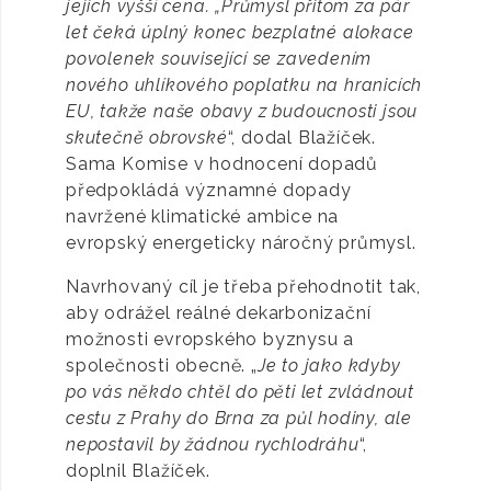
jejich vyšší cena. „Průmysl přitom za pár
let čeká úplný konec bezplatné alokace
povolenek související se zavedením
nového uhlíkového poplatku na hranicích
EU, takže naše obavy z budoucnosti jsou
skutečně obrovské
“, dodal Blažíček.
Sama Komise v hodnocení dopadů
předpokládá významné dopady
navržené klimatické ambice na
evropský energeticky náročný průmysl.
Navrhovaný cíl je třeba přehodnotit tak,
aby odrážel reálné dekarbonizační
možnosti evropského byznysu a
společnosti obecně. „
Je to jako kdyby
po vás někdo chtěl do pěti let zvládnout
cestu z Prahy do Brna za půl hodiny, ale
nepostavil by žádnou rychlodráhu
“,
doplnil Blažíček.