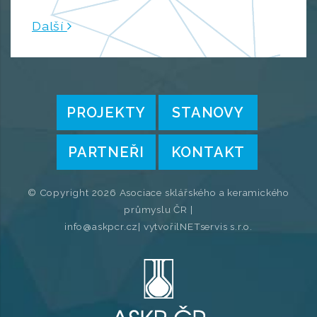
Další
PROJEKTY
STANOVY
PARTNEŘI
KONTAKT
© Copyright 2026 Asociace sklářského a keramického
průmyslu ČR |
info@askpcr.cz
| vytvořil
NETservis s.r.o.