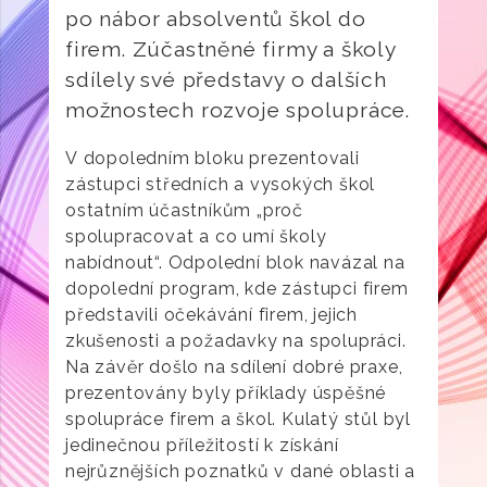
po nábor absolventů škol do
firem. Zúčastněné firmy a školy
sdílely své představy o dalších
možnostech rozvoje spolupráce.
V dopoledním bloku prezentovali
zástupci středních a vysokých škol
ostatním účastníkům „proč
spolupracovat a co umí školy
nabídnout“. Odpolední blok navázal na
dopolední program, kde zástupci firem
představili očekávání firem, jejich
zkušenosti a požadavky na spolupráci.
Na závěr došlo na sdílení dobré praxe,
prezentovány byly příklady úspěšné
spolupráce firem a škol. Kulatý stůl byl
jedinečnou příležitostí k získání
nejrůznějších poznatků v dané oblasti a