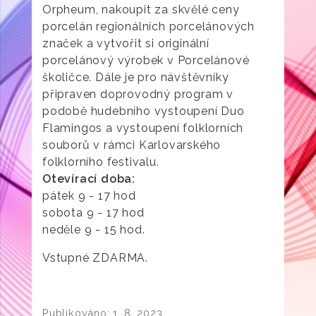
Orpheum, nakoupit za skvělé ceny
porcelán regionálních porcelánových
značek a vytvořit si originální
porcelánový výrobek v Porcelánové
školičce. Dále je pro návštěvníky
připraven doprovodný program v
podobě hudebního vystoupení Duo
Flamingos a vystoupení folklorních
souborů v rámci Karlovarského
folklorního festivalu.
Otevírací doba:
pátek 9 - 17 hod
sobota 9 - 17 hod
neděle 9 - 15 hod.
Vstupné ZDARMA.
Publikováno:
1. 8. 2023