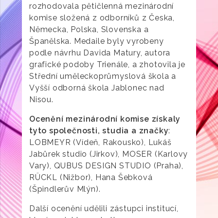
rozhodovala pětičlenná mezinárodní
komise složená z odborníků z Česka,
Německa, Polska, Slovenska a
Španělska. Medaile byly vyrobeny
podle návrhu Davida Matury, autora
grafické podoby Trienále, a zhotovila je
Střední uměleckoprůmyslová škola a
Vyšší odborná škola Jablonec nad
Nisou.
Ocenění mezinárodní komise získaly
tyto společnosti, studia a značky
:
LOBMEYR (Vídeň, Rakousko), Lukáš
Jabůrek studio (Jirkov), MOSER (Karlovy
Vary), QUBUS DESIGN STUDIO (Praha),
RÜCKL (Nižbor), Hana Šebková
(Špindlerův Mlýn).
Další ocenění udělili zástupci institucí,