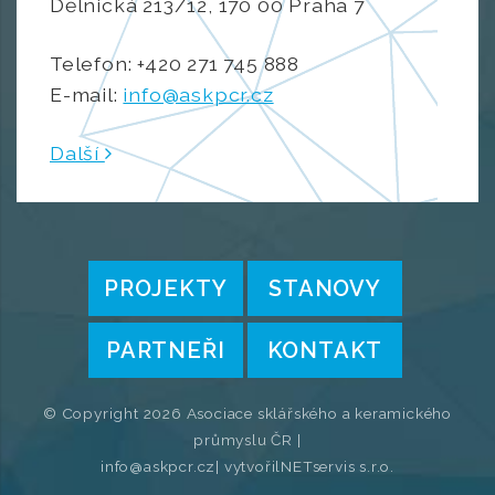
Dělnická 213/12, 170 00 Praha 7
Telefon: +420 271 745 888
E-mail:
info@askpcr.cz
Další
PROJEKTY
STANOVY
PARTNEŘI
KONTAKT
© Copyright 2026 Asociace sklářského a keramického
průmyslu ČR |
info@askpcr.cz
| vytvořil
NETservis s.r.o.