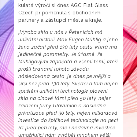
kulatá výročí si dnes AGC Flat Glass
Czech připomenula s obchodními
partnery a zástupci města a kraje.
„Výroba skla u nás v Řetenicích má
unikátní historii. Max Eugen Mühlig a jeho
žena začali před 130 lety cestu, která má
jedinečné parametry. Je úžasné, že
Mühligovými započatá a všemi těmi, kteří
prošli branami tohoto závodu,
následovaná cesta, je dnes pevnější a
širší než před 130 lety. Svědčí o tom nejen
spuštění unikátní technologie plavení
skla na cínové lázni před 50 lety, nejen
založení firmy Glavunion a následná
privatizace před 30 lety, nejen miliardová
investice do špičkové technologie na peci
R1 před pěti lety, ale i nedávná investice
umožňující nám vyrábět mnohem větší