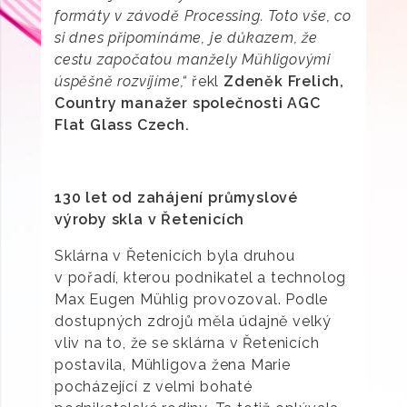
formáty v závodě Processing. Toto vše, co
si dnes připomínáme, je důkazem, že
cestu započatou manžely Mühligovými
úspěšně rozvíjíme,“
řekl
Zdeněk Frelich,
Country manažer společnosti AGC
Flat Glass Czech.
130 let od zahájení průmyslové
výroby skla v Řetenicích
Sklárna v Řetenicích byla druhou
v pořadí, kterou podnikatel a technolog
Max Eugen Mühlig provozoval. Podle
dostupných zdrojů měla údajně velký
vliv na to, že se sklárna v Řetenicích
postavila, Mühligova žena Marie
pocházející z velmi bohaté