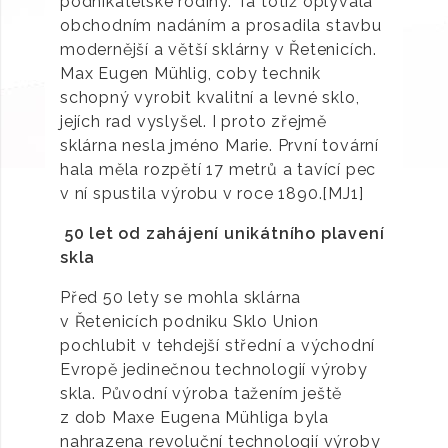
podnikatelské rodiny. Ta totiž oplývala
obchodním nadáním a prosadila stavbu
modernější a větší sklárny v Řetenicích.
Max Eugen Mühlig, coby technik
schopný vyrobit kvalitní a levné sklo,
jejích rad vyslyšel. I proto zřejmě
sklárna nesla jméno Marie. První tovární
hala měla rozpětí 17 metrů a tavící pec
v ní spustila výrobu v roce 1890.[MJ1]
50 let od zahájení unikátního plavení
skla
Před 50 lety se mohla sklárna
v Řetenicích podniku Sklo Union
pochlubit v tehdejší střední a východní
Evropě jedinečnou technologií výroby
skla. Původní výroba tažením ještě
z dob Maxe Eugena Mühliga byla
nahrazena revoluční technologií výroby