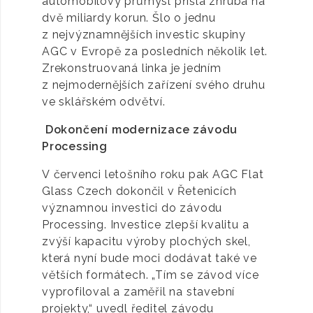
automobilový průmysl přišla zhruba na
dvě miliardy korun. Šlo o jednu
z nejvýznamnějších investic skupiny
AGC v Evropě za posledních několik let.
Zrekonstruovaná linka je jedním
z nejmodernějších zařízení svého druhu
ve sklářském odvětví.
Dokončení modernizace závodu
Processing
V červenci letošního roku pak AGC Flat
Glass Czech dokončil v Řetenicích
významnou investici do závodu
Processing. Investice zlepší kvalitu a
zvýší kapacitu výroby plochých skel,
která nyní bude moci dodávat také ve
větších formátech. „Tím se závod více
vyprofiloval a zaměřil na stavební
projekty,“ uvedl ředitel závodu