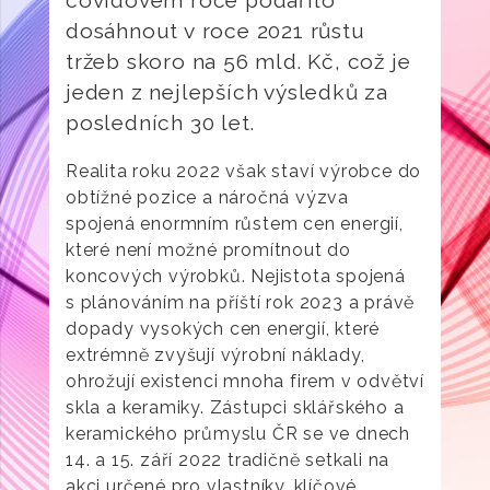
covidovém roce podařilo
dosáhnout v roce 2021 růstu
tržeb skoro na 56 mld. Kč, což je
jeden z nejlepších výsledků za
posledních 30 let.
Realita roku 2022 však staví výrobce do
obtížné pozice a náročná výzva
spojená enormním růstem cen energií,
které není možné promítnout do
koncových výrobků. Nejistota spojená
s plánováním na příští rok 2023 a právě
dopady vysokých cen energií, které
extrémně zvyšují výrobní náklady,
ohrožují existenci mnoha firem v odvětví
skla a keramiky. Zástupci sklářského a
keramického průmyslu ČR se ve dnech
14. a 15. září 2022 tradičně setkali na
akci určené pro vlastníky, klíčové