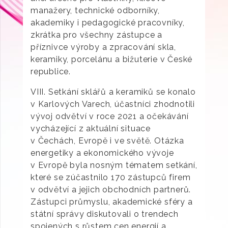
manažery, technické odborníky,
akademiky i pedagogické pracovníky,
zkrátka pro všechny zástupce a
příznivce výroby a zpracování skla,
keramiky, porcelánu a bižuterie v České
republice.
VIII. Setkání sklářů a keramiků se konalo
v Karlových Varech, účastníci zhodnotili
vývoj odvětví v roce 2021 a očekávání
vycházející z aktuální situace
v Čechách, Evropě i ve světě. Otázka
energetiky a ekonomického vývoje
v Evropě byla nosným tématem setkání,
které se zúčastnilo 170 zástupců firem
v odvětví a jejich obchodních partnerů.
Zástupci průmyslu, akademické sféry a
státní správy diskutovali o trendech
spojených s růstem cen energií a