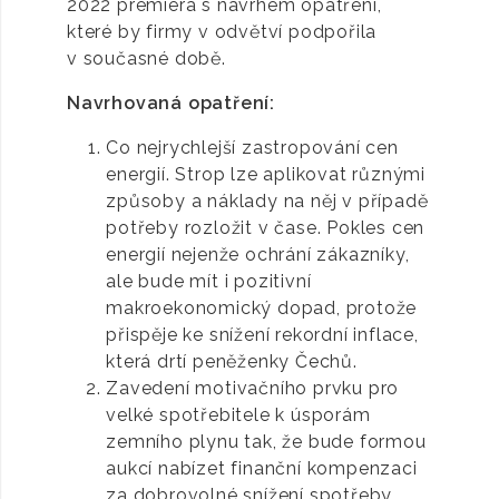
2022 premiéra s návrhem opatření,
které by firmy v odvětví podpořila
v současné době.
Navrhovaná opatření:
Co nejrychlejší zastropování cen
energií. Strop lze aplikovat různými
způsoby a náklady na něj v případě
potřeby rozložit v čase. Pokles cen
energií nejenže ochrání zákazníky,
ale bude mít i pozitivní
makroekonomický dopad, protože
přispěje ke snížení rekordní inflace,
která drtí peněženky Čechů.
Zavedení motivačního prvku pro
velké spotřebitele k úsporám
zemního plynu tak, že bude formou
aukcí nabízet finanční kompenzaci
za dobrovolné snížení spotřeby,