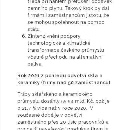
třeba při náhlém přerušení dodávek
zemního plynu. Takový krok by dal
firmám i zaměstnancům jistotu, že
se mohou spolehnout na pomoc
státu.
Zintenzivnění podpory
technologické a klimatické
transformace českého průmyslu
včetně přechodu na alternativní
paliva.
Rok 2021 z pohledu odvětví skla a
keramiky (firmy nad 50 zaměstnanců)
Tržby sklářského a keramického
průmyslu dosáhly 55,54 mld. Kč, což je
o 21,7 % více než v roce 2020. V
současné době je v odvětví
zaměstnáno přes 20 tisíc pracovníků a
pro další navyšování produkce firem je