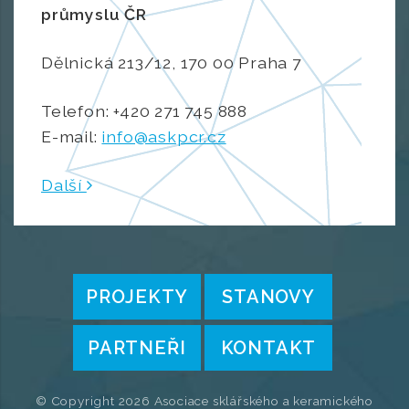
průmyslu ČR
Dělnická 213/12, 170 00 Praha 7
Telefon: +420 271 745 888
E-mail:
info@askpcr.cz
Další
PROJEKTY
STANOVY
PARTNEŘI
KONTAKT
© Copyright 2026 Asociace sklářského a keramického