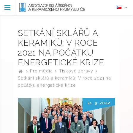
SETKÁNÍ SKLÁŘŮ A
KERAMIKŮ: V ROCE
2021 NA POČÁTKU
ENERGETICKÉ KRIZE
Pro média
Tiskové zprávy
Setkání sklářů a keramiků: V roce 2021 na
počátku energetické krize
21. 9. 2022