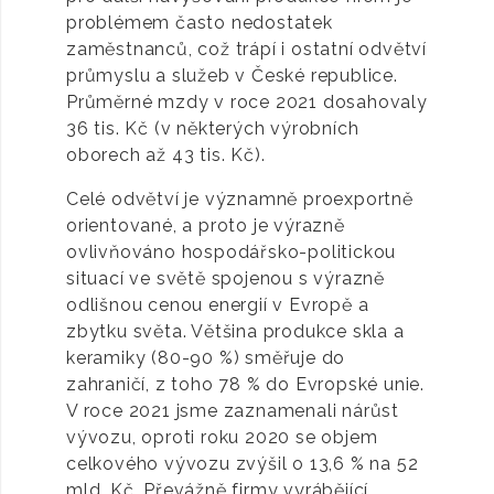
problémem často nedostatek
zaměstnanců, což trápí i ostatní odvětví
průmyslu a služeb v České republice.
Průměrné mzdy v roce 2021 dosahovaly
36 tis. Kč (v některých výrobních
oborech až 43 tis. Kč).
Celé odvětví je významně proexportně
orientované, a proto je výrazně
ovlivňováno hospodářsko-politickou
situací ve světě spojenou s výrazně
odlišnou cenou energií v Evropě a
zbytku světa. Většina produkce skla a
keramiky (80-90 %) směřuje do
zahraničí, z toho 78 % do Evropské unie.
V roce 2021 jsme zaznamenali nárůst
vývozu, oproti roku 2020 se objem
celkového vývozu zvýšil o 13,6 % na 52
mld. Kč. Převážně firmy vyrábějící