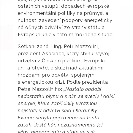
ostatních vstupů, dopadech evropské
environmentální politiky na průmysl a
nutnosti zavedení podpory energeticky
náročných odvětví ze strany státu a
Evropské unie v této mimořádné situaci.
Setkání zahájil Ing. Petr Mazzolini,
prezident Asociace, který shrnul vývoj
odvětví v České republice i Evropské
unii a otevřel diskuzi nad aktuálními
hrozbami pro odvětví spojenými
s energetickou krizí. Podle prezidenta
Petra Mazzoliniho:
„Nastalo období
nedostatku plynu a s ním se svezly i další
energie, které zapříčinily výraznou
nejistotu v odvětví skla i keramiky.
Evropa nebyla připravena na tento
zásah. Ještě hůř, nezaznamenala jej
včas, nereagovala a stále ve své