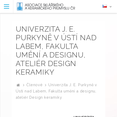
UNIVERZITA J. E.
PURKYNĚ V ÚSTÍ NAD
LABEM, FAKULTA
UMĚNÍ A DESIGNU,
ATELIÉR DESIGN
KERAMIKY
Členové
Univerzita J. E. Purkyně v
Ústí nad Labem, Fakulta umění a designu,
ateliér Design keramiky