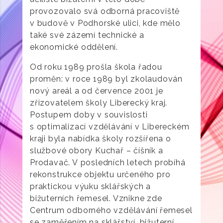
provozovalo svá odborná pracoviště
v budově v Podhorské ulici, kde mělo
také své zázemí technické a
ekonomické oddělení.
Od roku 1989 prošla škola řadou
proměn: v roce 1989 byl zkolaudován
nový areál a od července 2001 je
zřizovatelem školy Liberecký kraj.
Postupem doby v souvislosti
s optimalizací vzdělávání v Libereckém
kraji byla nabídka školy rozšířena o
službové obory Kuchař – číšník a
Prodavač. V posledních letech probíhá
rekonstrukce objektu určeného pro
praktickou výuku sklářských a
bižuterních řemesel. Vznikne zde
Centrum odborného vzdělávání řemesel
se zaměřením na sklářství, bižuterní