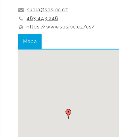
skola@sosjbc.cz
483 443 248
https://www.sosjbc.cz/cs/
Mapa