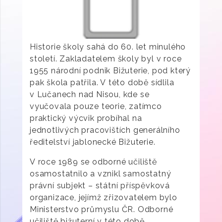
Historie školy sahá do 60. let minulého
století. Zakladatelem školy byl v roce
1955 národní podnik Bižuterie, pod který
pak škola patřila. V této době sídlila
v Lučanech nad Nisou, kde se
vyučovala pouze teorie, zatímco
praktický výcvik probíhal na
jednotlivých pracovištích generálního
ředitelství jablonecké Bižuterie.
V roce 1989 se odborné učiliště
osamostatnilo a vznikl samostatný
právní subjekt – státní příspěvková
organizace, jejímž zřizovatelem bylo
Ministerstvo průmyslu ČR. Odborné
učiliště bižuterní v této době